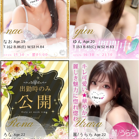
nao
yun
なお
ゆん
Age.19
Age.20
T.162 B.86(E) W.53 H.84
T.153 B.83(C) W.52 H.83
15:30 ～ 翌05:00
16:30 ～ 21:30
OPEN.
OPEN.
Rona
Urara
ろな
麗/うらら
Age.22
Age.22