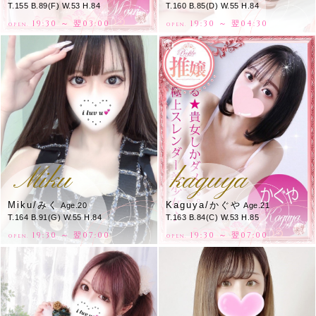
T.155 B.89(F) W.53 H.84
T.160 B.85(D) W.55 H.84
19:30 ～ 翌03:00
19:30 ～ 翌04:30
OPEN.
OPEN.
Miku
kaguya
Miku/みく
Kaguya/かぐや
Age.20
Age.21
T.164 B.91(G) W.55 H.84
T.163 B.84(C) W.53 H.85
19:30 ～ 翌07:00
19:30 ～ 翌07:00
OPEN.
OPEN.