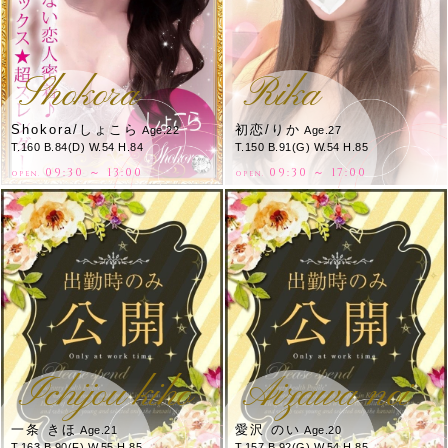
Shokora
Rika
Shokora/しょこら
初恋/りか
Age.22
Age.27
T.160 B.84(D) W.54 H.84
T.150 B.91(G) W.54 H.85
09:30 ～ 13:00
09:30 ～ 17:00
OPEN.
OPEN.
Ichijou kiho
Aizawa noi
一条 きほ
愛沢 のい
Age.21
Age.20
T.163 B.90(F) W.55 H.85
T.157 B.92(G) W.54 H.85