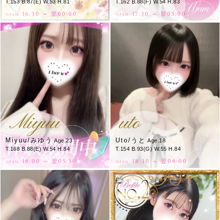
T.153 B.87(E) W.53 H.81
T.162 B.88(F) W.54 H.83
16:30 ～ 翌00:00
17:30 ～ 翌05:00
OPEN.
OPEN.
Miyuu
uto
Miyuu/みゆう
Uto/うと
Age.23
Age.18
T.168 B.88(E) W.54 H.84
T.154 B.93(G) W.55 H.84
18:00 ～ 翌05:30
18:30 ～ 翌04:00
OPEN.
OPEN.