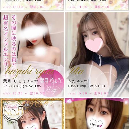
14:30 ～ 翌02:00
14:30 ～ 翌02:00
OPEN.
OPEN.
hazuki ryou
Uta
葉月 りょう
うた
Age.22
Age.21
T.150 B.88(E) W.52 H.85
T.155 B.89(F) W.55 H.84
15:30 ～ 翌00:00
15:30 ～ 翌03:00
OPEN.
OPEN.