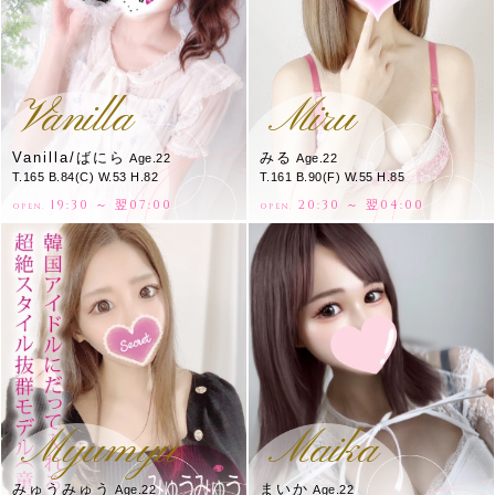
Vanilla
Miru
Vanilla/ばにら
みる
Age.22
Age.22
T.165 B.84(C) W.53 H.82
T.161 B.90(F) W.55 H.85
19:30 ～ 翌07:00
20:30 ～ 翌04:00
OPEN.
OPEN.
Myumyu
Maika
みゅうみゅう
まいか
Age.22
Age.22