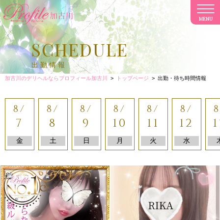
MENU
CL
SCHEDULE
出勤情報
加古川のデリヘルならプロフィール加古川
>
トップページ
>
出勤・待ち時間情報
8/
8/
8/
8/
8/
8/
8
7
8
9
10
11
12
1
金
土
日
月
火
水