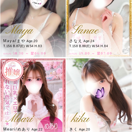
Maya
Sanae
Maya/まや
さなえ
Age.20
Age.24
T.156 B.87(E) W.54 H.83
T.158 B.88(E) W.54 H.84
18:30 ～ 翌06:00
19:00 ～ 翌07:00
OPEN.
OPEN.
Meari
kiku
Meari/めあり
きく
Age.22
Age.20