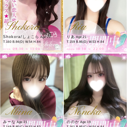
Shokora
Ria
Shokora/しょこら
りあ
Age.22
Age.21
T.160 B.84(D) W.54 H.84
T.159 B.86(D) W.53 H.84
08:30 ～ 13:00
10:30 ～ 22:00
OPEN.
OPEN.
Miina
Nonoka
みーな
ののか
Age.21
Age.19
T.149 B.85(C) W.53 H.83
T.161 B.85(C) W.54 H.84