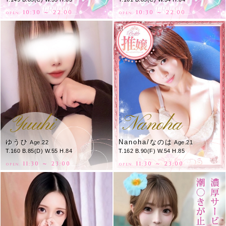
10:30 ～ 22:00
10:30 ～ 22:00
OPEN.
OPEN.
Yuuhi
Nanoha
ゆうひ
Nanoha/なのは
Age.22
Age.21
T.160 B.85(D) W.55 H.84
T.162 B.90(F) W.54 H.85
11:30 ～ 23:00
11:30 ～ 23:00
OPEN.
OPEN.