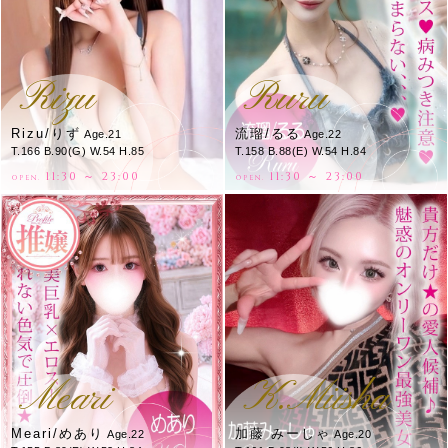
Rizu
Ruru
Rizu/りず
流瑠/るる
Age.21
Age.22
T.166 B.90(G) W.54 H.85
T.158 B.88(E) W.54 H.84
11:30 ～ 23:00
11:30 ～ 23:00
OPEN.
OPEN.
Meari
K.Miisha
Meari/めあり
加藤 みーしゃ
Age.22
Age.20