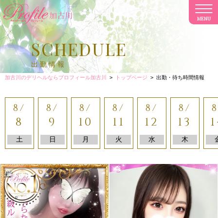
MENU
CL
SCHEDULE
出勤情報
加古川のデリヘルならプロフィール加古川
>
トップページ
>
出勤・待ち時間情報
8/
8/
8/
8/
8/
8/
8
8
9
10
11
12
13
1
土
日
月
火
水
木