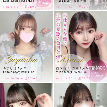
T.155 B.89(F) W.53 H.84
T.161 B.98(I) W.56 H.86
13:30 ～ 翌01:00
14:30 ～ 翌02:00
OPEN.
OPEN.
Yuzuriha
N.inori
ゆずりは
西ケ花 いのり
Age.21
Age.24
T.156 B.83(C) W.54 H.83
T.156 B.88(F) W.56 H.84
14:30 ～ 翌02:00
14:30 ～ 翌02:00
OPEN.
OPEN.