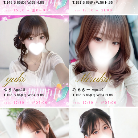
T.148 B.85(D) W.55 H.85
T.151 B.88(F) W.56 H.85
16:30 ～ 翌04:00
17:00 ～ 21:00
OPEN.
OPEN.
yuki
Mirukii
ゆき
みるきー
Age.18
Age.19
T.158 B.84(D) W.54 H.85
T.158 B.86(D) W.54 H.85
17:30 ～ 翌05:00
17:30 ～ 翌05:00
OPEN.
OPEN.