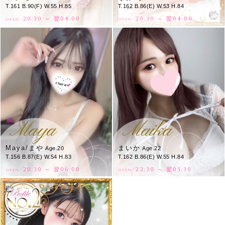
T.161 B.90(F) W.55 H.85
T.162 B.86(E) W.53 H.84
20:30 ～ 翌04:00
20:30 ～ 翌04:00
OPEN.
OPEN.
Maya
Maika
Maya/まや
まいか
Age.20
Age.22
T.156 B.87(E) W.54 H.83
T.162 B.86(E) W.55 H.84
20:30 ～ 翌06:00
22:30 ～ 翌05:30
OPEN.
OPEN.