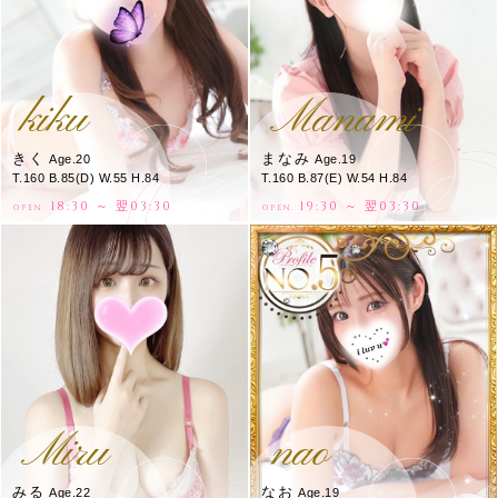
kiku
Manami
きく
まなみ
Age.20
Age.19
T.160 B.85(D) W.55 H.84
T.160 B.87(E) W.54 H.84
18:30 ～ 翌03:30
19:30 ～ 翌03:30
OPEN.
OPEN.
Miru
nao
みる
なお
Age.22
Age.19