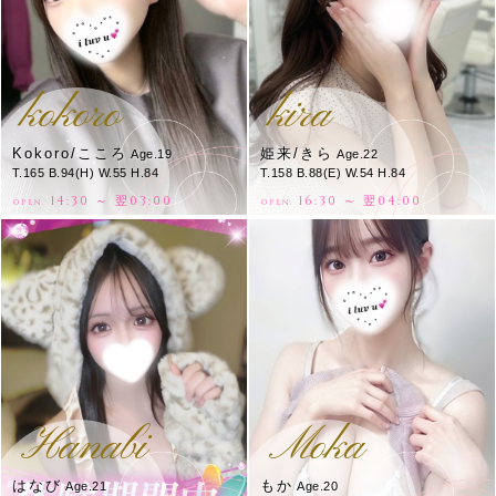
kokoro
kira
Kokoro/こころ
姫来/きら
Age.19
Age.22
T.165 B.94(H) W.55 H.84
T.158 B.88(E) W.54 H.84
14:30 ～ 翌03:00
16:30 ～ 翌04:00
OPEN.
OPEN.
Hanabi
Moka
はなび
もか
Age.21
Age.20