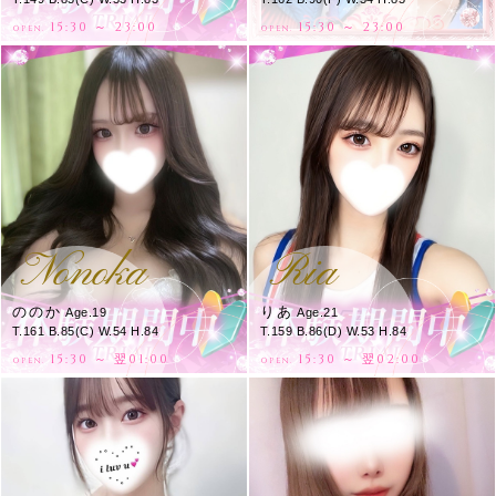
15:30 ～ 23:00
15:30 ～ 23:00
OPEN.
OPEN.
Nonoka
Ria
ののか
りあ
Age.19
Age.21
T.161 B.85(C) W.54 H.84
T.159 B.86(D) W.53 H.84
15:30 ～ 翌01:00
15:30 ～ 翌02:00
OPEN.
OPEN.