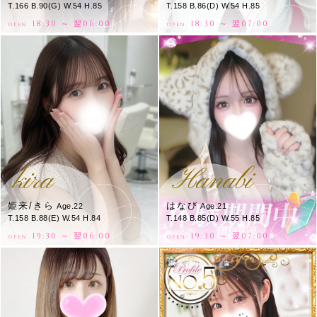
T.166 B.90(G) W.54 H.85
T.158 B.86(D) W.54 H.85
18:30 ～ 翌06:00
18:30 ～ 翌07:00
OPEN.
OPEN.
kira
Hanabi
姫来/きら
はなび
Age.22
Age.21
T.158 B.88(E) W.54 H.84
T.148 B.85(D) W.55 H.85
19:30 ～ 翌06:00
19:30 ～ 翌07:00
OPEN.
OPEN.