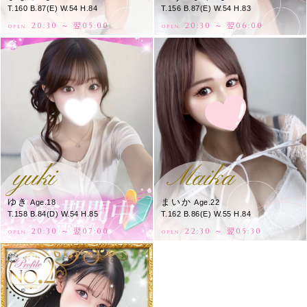
T.160 B.87(E) W.54 H.84
T.156 B.87(E) W.54 H.83
20:30 ～ 翌05:00
20:30 ～ 翌06:00
OPEN.
OPEN.
yuki
Maika
ゆき
まいか
Age.18
Age.22
T.158 B.84(D) W.54 H.85
T.162 B.86(E) W.55 H.84
20:30 ～ 翌07:00
22:30 ～ 翌05:30
OPEN.
OPEN.