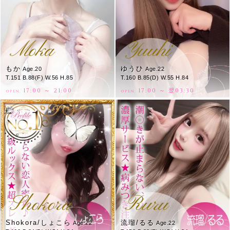
Moka
Yuuhi
もか
ゆうひ
Age.20
Age.22
T.151 B.88(F) W.56 H.85
T.160 B.85(D) W.55 H.84
17:00 ～ 21:00
17:00 ～ 翌03:30
OPEN.
OPEN.
Shokora
Ruru
Shokora/しょこら
流瑠/るる
Age.22
Age.22