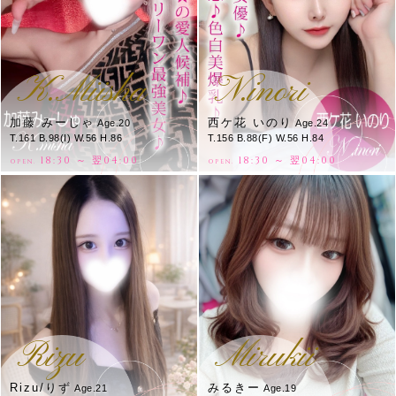
K.Miisha
N.inori
加藤 みーしゃ
西ケ花 いのり
Age.20
Age.24
T.161 B.98(I) W.56 H.86
T.156 B.88(F) W.56 H.84
18:30 ～ 翌04:00
18:30 ～ 翌04:00
OPEN.
OPEN.
Rizu
Mirukii
Rizu/りず
みるきー
Age.21
Age.19