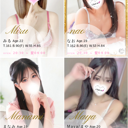
Miru
nao
みる
なお
Age.22
Age.19
T.161 B.90(F) W.55 H.85
T.162 B.86(E) W.53 H.84
20:30 ～ 翌04:00
20:30 ～ 翌04:00
OPEN.
OPEN.
Manami
Maya
まなみ
Maya/まや
Age.19
Age.20