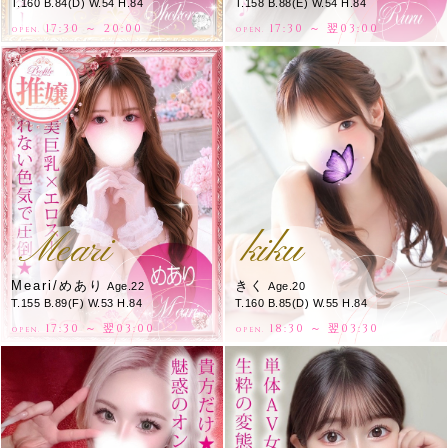
T.160 B.84(D) W.54 H.84
T.158 B.88(E) W.54 H.84
17:30 ～ 20:00
17:30 ～ 翌03:00
OPEN.
OPEN.
Meari
kiku
Meari/めあり
きく
Age.22
Age.20
T.155 B.89(F) W.53 H.84
T.160 B.85(D) W.55 H.84
17:30 ～ 翌03:00
18:30 ～ 翌03:30
OPEN.
OPEN.