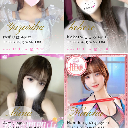
Yuzuriha
kokoro
ゆずりは
Kokoro/こころ
Age.21
Age.19
T.156 B.83(C) W.54 H.83
T.165 B.94(H) W.55 H.84
14:30 ～ 翌02:00
14:30 ～ 翌03:00
OPEN.
OPEN.
Miina
Nanoha
みーな
Nanoha/なのは
Age.21
Age.21
T.149 B.85(C) W.53 H.83
T.162 B.90(F) W.54 H.85