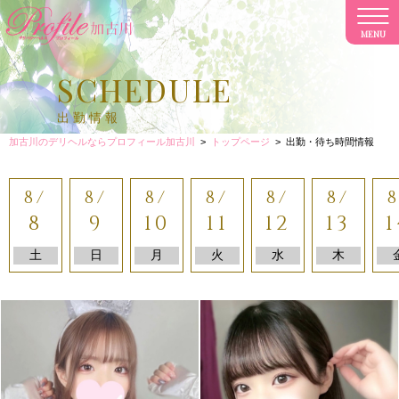
MENU
CL
SCHEDULE
出勤情報
加古川のデリヘルならプロフィール加古川
>
トップページ
>
出勤・待ち時間情報
8/
8/
8/
8/
8/
8/
8
8
9
10
11
12
13
1
土
日
月
火
水
木