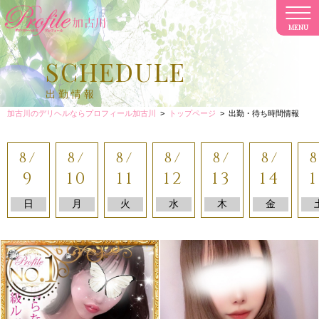
MENU
CL
SCHEDULE
出勤情報
加古川のデリヘルならプロフィール加古川
>
トップページ
>
出勤・待ち時間情報
8/
8/
8/
8/
8/
8/
8
9
10
11
12
13
14
1
日
月
火
水
木
金