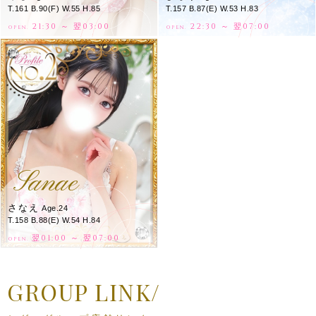
T.161 B.90(F) W.55 H.85
T.157 B.87(E) W.53 H.83
21:30 ～ 翌03:00
22:30 ～ 翌07:00
OPEN.
OPEN.
Sanae
さなえ
Age.24
T.158 B.88(E) W.54 H.84
翌01:00 ～ 翌07:00
OPEN.
GROUP LINK/