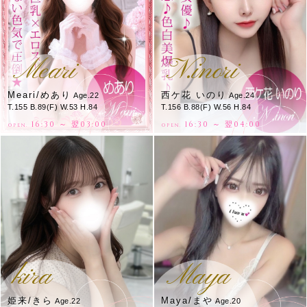
Meari
N.inori
Meari/めあり
西ケ花 いのり
Age.22
Age.24
T.155 B.89(F) W.53 H.84
T.156 B.88(F) W.56 H.84
16:30 ～ 翌03:00
16:30 ～ 翌04:00
OPEN.
OPEN.
kira
Maya
姫来/きら
Maya/まや
Age.22
Age.20