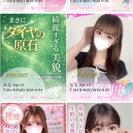
T.158 B.88(E) W.54 H.84
T.162 B.90(F) W.54 H.85
14:30 ～ 翌02:00
15:30 ～ 23:00
OPEN.
OPEN.
mina
Nana
みな
なな
Age.22
Age.18
T.161 B.83(B) W.54 H.84
T.160 B.86(D) W.54 H.85
16:30 ～ 翌01:00
16:30 ～ 翌01:00
OPEN.
OPEN.