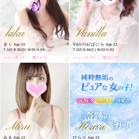
kiku
Vanilla
きく
Vanilla/ばにら
Age.20
Age.22
T.160 B.85(D) W.55 H.84
T.165 B.84(C) W.53 H.82
18:30 ～ 翌03:30
20:30 ～ 翌07:00
OPEN.
OPEN.
Miru
Hirari
みる
ひらり
Age.22
Age.19