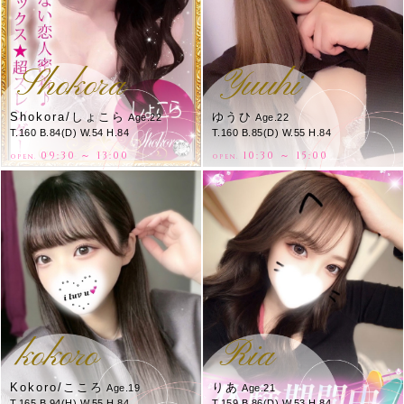
Shokora
Yuuhi
Shokora/しょこら
ゆうひ
Age.22
Age.22
T.160 B.84(D) W.54 H.84
T.160 B.85(D) W.55 H.84
09:30 ～ 13:00
10:30 ～ 15:00
OPEN.
OPEN.
kokoro
Ria
Kokoro/こころ
りあ
Age.19
Age.21
T.165 B.94(H) W.55 H.84
T.159 B.86(D) W.53 H.84