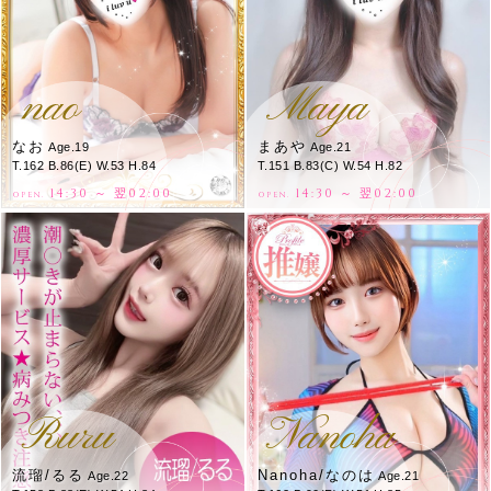
nao
Maya
なお
まあや
Age.19
Age.21
T.162 B.86(E) W.53 H.84
T.151 B.83(C) W.54 H.82
14:30 ～ 翌02:00
14:30 ～ 翌02:00
OPEN.
OPEN.
Ruru
Nanoha
流瑠/るる
Nanoha/なのは
Age.22
Age.21