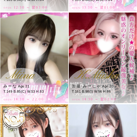
12:30 ～ 翌03:00
13:30 ～ 翌01:00
OPEN.
OPEN.
Miina
K.Miisha
みーな
加藤 みーしゃ
Age.21
Age.20
T.149 B.85(C) W.53 H.83
T.161 B.98(I) W.56 H.86
14:30 ～ 22:00
14:30 ～ 翌02:00
OPEN.
OPEN.