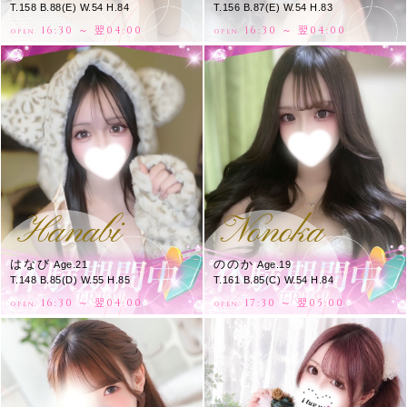
T.158 B.88(E) W.54 H.84
T.156 B.87(E) W.54 H.83
16:30 ～ 翌04:00
16:30 ～ 翌04:00
OPEN.
OPEN.
Hanabi
Nonoka
はなび
ののか
Age.21
Age.19
T.148 B.85(D) W.55 H.85
T.161 B.85(C) W.54 H.84
16:30 ～ 翌04:00
17:30 ～ 翌05:00
OPEN.
OPEN.